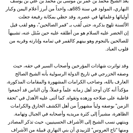
يعد الشيخ محمد بن عمر بن موسى بن محمد بن علي بن يوسف
النهاري، المولود في سنة 685هـ، واحداً من أبرز أعلام اليمن وكبار
أوليائها وعلمائها في عصره. وقد حظي بمكانة رفيعة جعلت
الألسنة تلهج بذكره، حتى لُقب بـ “قمر الصالحين”، وهو لقب قيل
إن الخضر عليه السلام هو من أطلقه عليه حين سُئل عنه، تشبيهاً
للصالحين بالنجوم وهو بينهم كالقمر في تمامه وإنارته وقربه من
قلوب العباد.
وقد تواترت شهادات المؤرخين وأصحاب السير في حقه، حيث
وصفه الخزرجي في تاريخ الدولة الرسولية بأنه الشيخ الصالح
العارف بالله، وصاحب الكرامات المشهورة والمقامات المذكورة،
مؤكداً أنه كان أوحد أهل زمانه علماً وعملاً، وأن الناس قد أجمعوا
قاطبة على صلاحه وزهده وتقواه. كما أثنى عليه الأهدل في “تحفة
الزمن” بوصفه ولياً مشهوراً من أهل الكشف الخارق والكرامات
الظاهرة، مشيراً إلى كثرة مريديه وأصحابه في الجبال وتهامة.
وينتهي نسب الشيخ إلى الأشراف الحسينيين، حيث تذكر المصادر
ومنها “تاج العروس” للزبيدي أن بني النهاري قبيلة من الأشراف