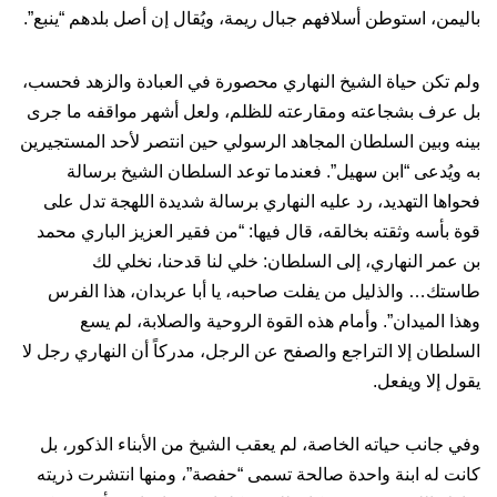
باليمن، استوطن أسلافهم جبال ريمة، ويُقال إن أصل بلدهم “ينبع”.
ولم تكن حياة الشيخ النهاري محصورة في العبادة والزهد فحسب،
بل عرف بشجاعته ومقارعته للظلم، ولعل أشهر مواقفه ما جرى
بينه وبين السلطان المجاهد الرسولي حين انتصر لأحد المستجيرين
به ويُدعى “ابن سهيل”. فعندما توعد السلطان الشيخ برسالة
فحواها التهديد، رد عليه النهاري برسالة شديدة اللهجة تدل على
قوة بأسه وثقته بخالقه، قال فيها: “من فقير العزيز الباري محمد
بن عمر النهاري، إلى السلطان: خلي لنا قدحنا، نخلي لك
طاستك… والذليل من يفلت صاحبه، يا أبا عربدان، هذا الفرس
وهذا الميدان”. وأمام هذه القوة الروحية والصلابة، لم يسع
السلطان إلا التراجع والصفح عن الرجل، مدركاً أن النهاري رجل لا
يقول إلا ويفعل.
وفي جانب حياته الخاصة، لم يعقب الشيخ من الأبناء الذكور، بل
كانت له ابنة واحدة صالحة تسمى “حفصة”، ومنها انتشرت ذريته