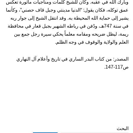
وبارك الله في عقبه. وكان للشيخ كلمات ومناجيات مأثورة تعكس
عمق توكله، فكان يقول: “الدنيا مدينتي وجبل قاف حصني”، وكأنما
يشير إلى حماية الله المحيطة به. وقد انتقل الشيخ إلى جوار ربه
في سنة 747هـ، ودُفن في رباطه الشهير بجبل قعار في محافظة
ريمة، ليظل ضريحه ومقامه معلماً يحكي سيرة رجل جمع بين
العلم والولاية والوقوف في وجه الظلم.
المصدر: من كتاب البدر الساري في تاريخ وأعلام آل النهاري
ص117-147.
البحث